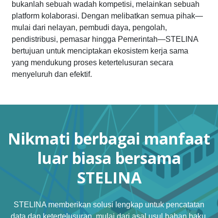
bukanlah sebuah wadah kompetisi, melainkan sebuah
platform kolaborasi. Dengan melibatkan semua pihak—
mulai dari nelayan, pembudi daya, pengolah,
pendistribusi, pemasar hingga Pemerintah—STELINA
bertujuan untuk menciptakan ekosistem kerja sama
yang mendukung proses ketertelusuran secara
menyeluruh dan efektif.
N
i
k
m
a
t
i
b
e
r
b
a
g
a
i
m
a
n
f
a
a
t
l
u
a
r
b
i
a
s
a
b
e
r
s
a
m
a
S
T
E
L
I
N
A
STELINA memberikan solusi lengkap untuk pencatatan
data dan ketertelusuran, mulai dari asal usul bahan baku,